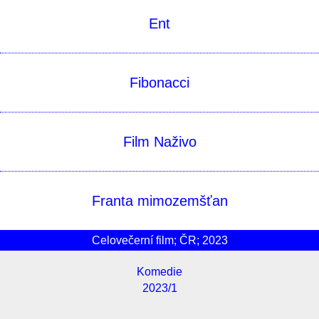
Ent
Fibonacci
Film Naživo
Franta mimozemšťan
Celovečerní film; ČR; 2023
Komedie
2023/1