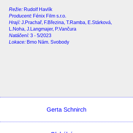
Režie:
Rudolf Havlík
Producent:
Fénix Film s.r.o.
Hrají:
J.Prachař, F.Březina, T.Ramba, E.Stárková,
L.Noha, J.Langmajer, P.Vančura
Natáčení:
3 - 5/2023
Lokace:
Brno Nám. Svobody
Gerta Schnirch