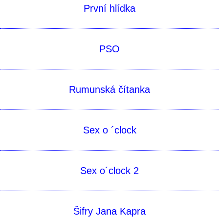
První hlídka
PSO
Rumunská čítanka
Sex o ´clock
Sex o´clock 2
Šifry Jana Kapra